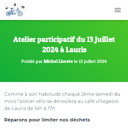
D
É
P
L
I
Atelier participatif du 13 Juillet
E
R
2024 à Lauris
L
A
Publié par
Michel Lhoste
le
12 juillet 2024
N
A
V
I
G
A
Comme à son habitude chaque 2ème samedi du
T
mois l’atelier vélo se déroulera au café villageois
I
O
de Lauris de 14h à 17h
N
Réparons pour limiter nos déchets