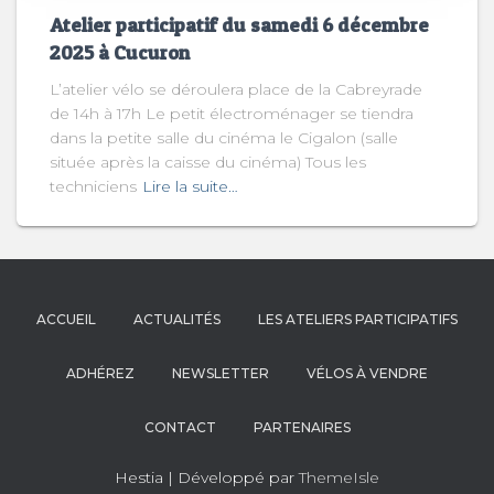
Atelier participatif du samedi 6 décembre
2025 à Cucuron
L’atelier vélo se déroulera place de la Cabreyrade
de 14h à 17h Le petit électroménager se tiendra
dans la petite salle du cinéma le Cigalon (salle
située après la caisse du cinéma) Tous les
techniciens
Lire la suite…
ACCUEIL
ACTUALITÉS
LES ATELIERS PARTICIPATIFS
ADHÉREZ
NEWSLETTER
VÉLOS À VENDRE
CONTACT
PARTENAIRES
Hestia | Développé par
ThemeIsle