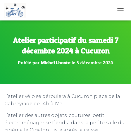
D
É
P
L
I
Atelier participatif du samedi 7
E
R
décembre 2024 à Cucuron
L
A
Publié par
Michel Lhoste
le
5 décembre 2024
N
A
V
I
G
A
L’atelier vélo se déroulera à Cucuron place de la
T
Cabreyrade de 14h à 17h
I
O
N
L’atelier des autres objets, coutures, petit
électroménager se tiendra dans la petite salle du
cinéma le Cigalon juste après la caisse.