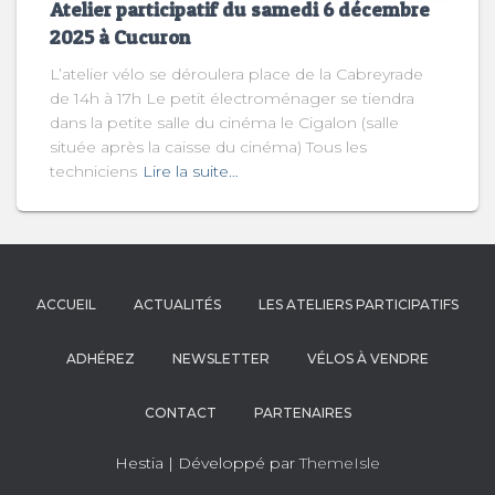
Atelier participatif du samedi 6 décembre
2025 à Cucuron
L’atelier vélo se déroulera place de la Cabreyrade
de 14h à 17h Le petit électroménager se tiendra
dans la petite salle du cinéma le Cigalon (salle
située après la caisse du cinéma) Tous les
techniciens
Lire la suite…
ACCUEIL
ACTUALITÉS
LES ATELIERS PARTICIPATIFS
ADHÉREZ
NEWSLETTER
VÉLOS À VENDRE
CONTACT
PARTENAIRES
Hestia | Développé par
ThemeIsle