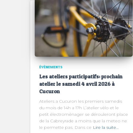
ÉVÈNEMENTS
Les ateliers participatifs: prochain
atelier le samedi 4 avril 2026 à
Cucuron
Ateliers a Cucuron les premiers samedis
du mois de 14h a 17h L’atelier vélo et le
petit électroménager se dérouleront place
de la Cabreyrade a moins que la meteo ne
le permette pas. Dans ce
Lire la suite…