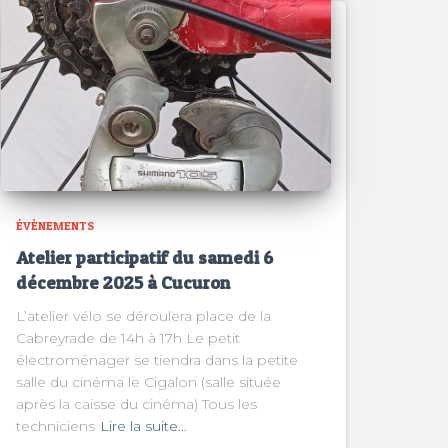
ÉVÈNEMENTS
Atelier participatif du samedi 6
décembre 2025 à Cucuron
L’atelier vélo se déroulera place de la
Cabreyrade de 14h à 17h Le petit
électroménager se tiendra dans la petite
salle du cinéma le Cigalon (salle située
après la caisse du cinéma) Tous les
techniciens
Lire la suite…